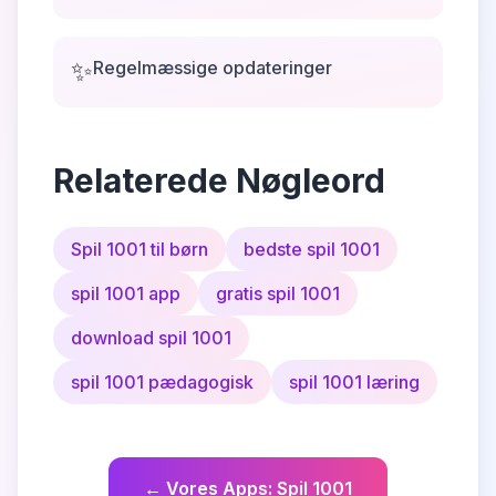
✨
Regelmæssige opdateringer
Relaterede Nøgleord
Spil 1001 til børn
bedste spil 1001
spil 1001 app
gratis spil 1001
download spil 1001
spil 1001 pædagogisk
spil 1001 læring
←
Vores Apps
:
Spil 1001