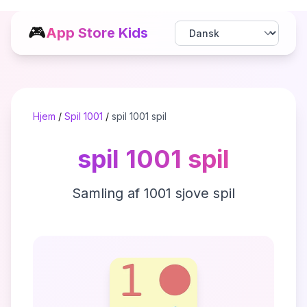
🎮
App Store Kids
Hjem
/
Spil 1001
/
spil 1001 spil
spil 1001 spil
Samling af 1001 sjove spil