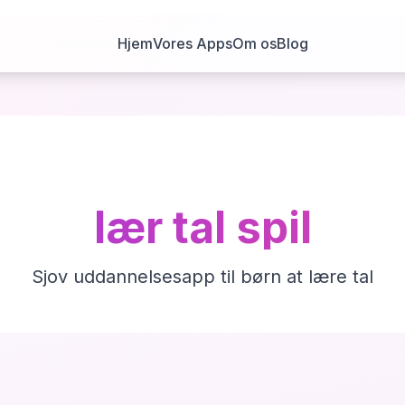
Hjem
Vores Apps
Om os
Blog
lær tal spil
Sjov uddannelsesapp til børn at lære tal