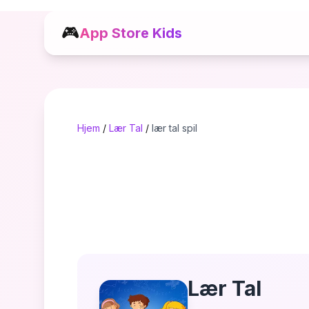
🎮
App Store Kids
Hjem
/
Lær Tal
/
lær tal spil
Lær Tal