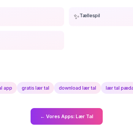
✨
Tællespil
al app
gratis lær tal
download lær tal
lær tal pæd
←
Vores Apps
:
Lær Tal