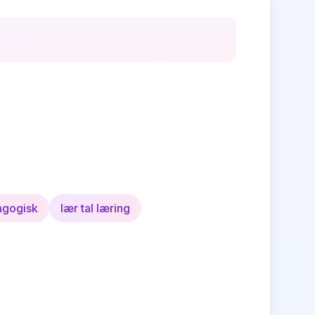
agogisk
lær tal læring