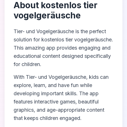
About
kostenlos tier
vogelgeräusche
Tier- und Vogelgeräusche
is the perfect
solution for
kostenlos tier vogelgeräusche
.
This amazing app provides engaging and
educational content designed specifically
for children.
With
Tier- und Vogelgeräusche
, kids can
explore, learn, and have fun while
developing important skills. The app
features interactive games, beautiful
graphics, and age-appropriate content
that keeps children engaged.