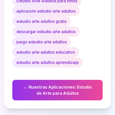
Estudio Arte Adultos para niños
aplicación estudio arte adultos
estudio arte adultos gratis
descargar estudio arte adultos
juego estudio arte adultos
estudio arte adultos educativo
estudio arte adultos aprendizaje
←
Nuestras Aplicaciones
:
Estudio
de Arte para Adultos