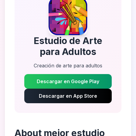
Estudio de Arte
para Adultos
Creación de arte para adultos
Descargar en Google Play
Descargar en App Store
About
mejor estudio