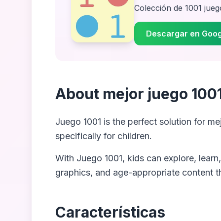
Colección de 1001 jueg
Descargar en Goog
About
mejor juego 100
Juego 1001
is the perfect solution for
mej
specifically for children.
With
Juego 1001
, kids can explore, lear
graphics, and age-appropriate content t
Características