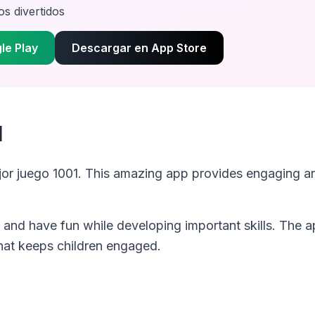
os divertidos
le Play
Descargar en App Store
1
or juego 1001
. This amazing app provides engaging a
n, and have fun while developing important skills. The a
hat keeps children engaged.