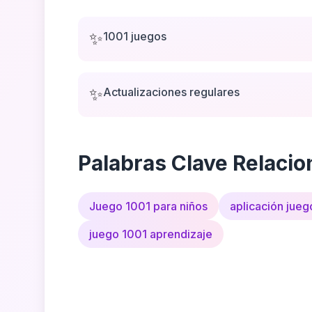
✨
1001 juegos
✨
Actualizaciones regulares
Palabras Clave Relaci
Juego 1001 para niños
aplicación jueg
juego 1001 aprendizaje