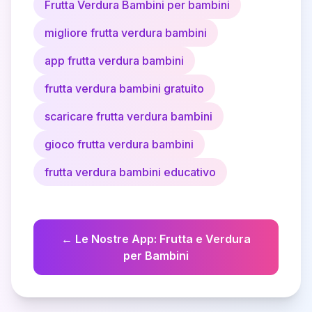
Frutta Verdura Bambini per bambini
migliore frutta verdura bambini
app frutta verdura bambini
frutta verdura bambini gratuito
scaricare frutta verdura bambini
gioco frutta verdura bambini
frutta verdura bambini educativo
←
Le Nostre App
:
Frutta e Verdura
per Bambini