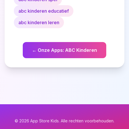
abc kinderen educatief
abc kinderen leren
←
Onze Apps
:
ABC Kinderen
© 2026 App Store Kids. Alle rechten voorbehouden.