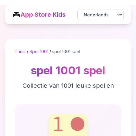
🎮
App Store Kids
Thuis
/
Spel 1001
/
spel 1001 spel
spel 1001 spel
Collectie van 1001 leuke spellen