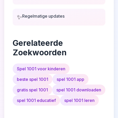
✨
Regelmatige updates
Gerelateerde
Zoekwoorden
Spel 1001 voor kinderen
beste spel 1001
spel 1001 app
gratis spel 1001
spel 1001 downloaden
spel 1001 educatief
spel 1001 leren