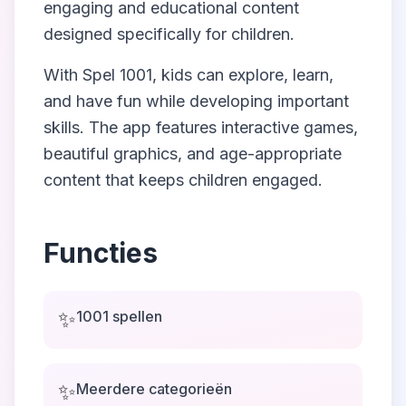
engaging and educational content
designed specifically for children.
With
Spel 1001
, kids can explore, learn,
and have fun while developing important
skills. The app features interactive games,
beautiful graphics, and age-appropriate
content that keeps children engaged.
Functies
✨
1001 spellen
✨
Meerdere categorieën