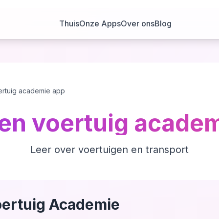
Thuis
Onze Apps
Over ons
Blog
ertuig academie app
en voertuig acade
Leer over voertuigen en transport
oertuig Academie