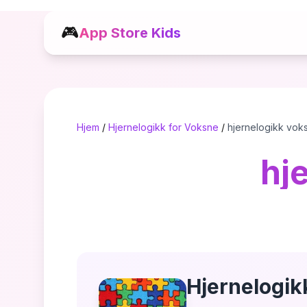
🎮
App Store Kids
Hjem
/
Hjernelogikk for Voksne
/
hjernelogikk voks
hj
Hjernelogik