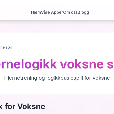
Hjem
Våre Apper
Om oss
Blogg
ne spill
ernelogikk voksne sp
Hjernetrening og logikkpuslespill for voksne
k for Voksne