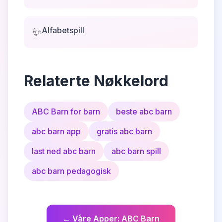
✨
Alfabetspill
Relaterte Nøkkelord
ABC Barn for barn
beste abc barn
abc barn app
gratis abc barn
last ned abc barn
abc barn spill
abc barn pedagogisk
←
Våre Apper
:
ABC Barn