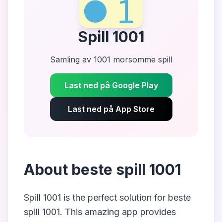
Spill 1001
Samling av 1001 morsomme spill
Last ned på Google Play
Last ned på App Store
About
beste spill 1001
Spill 1001
is the perfect solution for
beste
spill 1001
. This amazing app provides