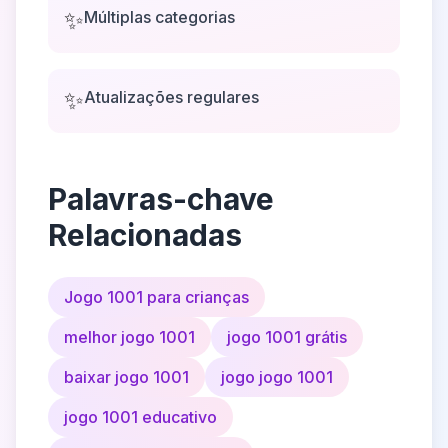
✨
Múltiplas categorias
✨
Atualizações regulares
Palavras-chave
Relacionadas
Jogo 1001 para crianças
melhor jogo 1001
jogo 1001 grátis
baixar jogo 1001
jogo jogo 1001
jogo 1001 educativo