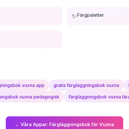
✨
Färgpaletter
gningsbok vuxna app
gratis färgläggningsbok vuxna
ningsbok vuxna pedagogisk
färgläggningsbok vuxna lä
←
Våra Appar
:
Färgläggningsbok för Vuxna