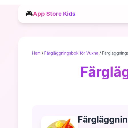
🎮
App Store Kids
Hem
/
Färgläggningsbok för Vuxna
/
Färgläggning
Färglä
Färgläggni