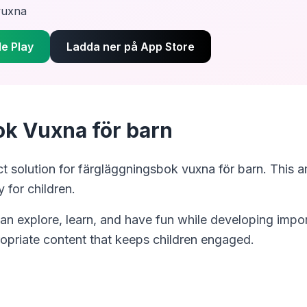
vuxna
e Play
Ladda ner på App Store
k Vuxna för barn
ct solution for
färgläggningsbok vuxna för barn
. This 
 for children.
can explore, learn, and have fun while developing impor
opriate content that keeps children engaged.