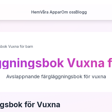
Hem
Våra Appar
Om oss
Blogg
sbok Vuxna för barn
ggningsbok Vuxna f
Avslappnande färgläggningsbok för vuxna
ngsbok för Vuxna