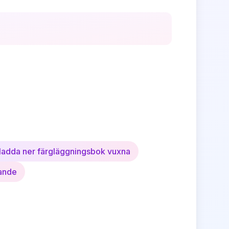
ladda ner färgläggningsbok vuxna
rande