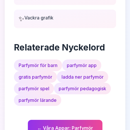
✨
Vackra grafik
Relaterade Nyckelord
Parfymör för barn
parfymör app
gratis parfymör
ladda ner parfymör
parfymör spel
parfymör pedagogisk
parfymör lärande
←
Våra Appar
:
Parfymör