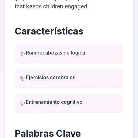
that keeps children engaged.
Características
✨
Rompecabezas de lógica
✨
Ejercicios cerebrales
✨
Entrenamiento cognitivo
Palabras Clave