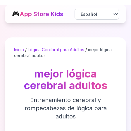
🎮
App Store Kids
Inicio
/
Lógica Cerebral para Adultos
/
mejor lógica
cerebral adultos
mejor lógica
cerebral adultos
Entrenamiento cerebral y
rompecabezas de lógica para
adultos