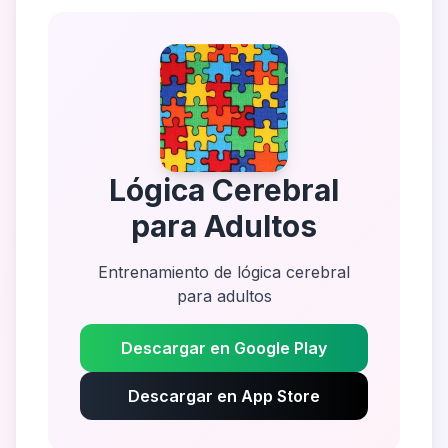
Lógica Cerebral
para Adultos
Entrenamiento de lógica cerebral
para adultos
Descargar en Google Play
Descargar en App Store