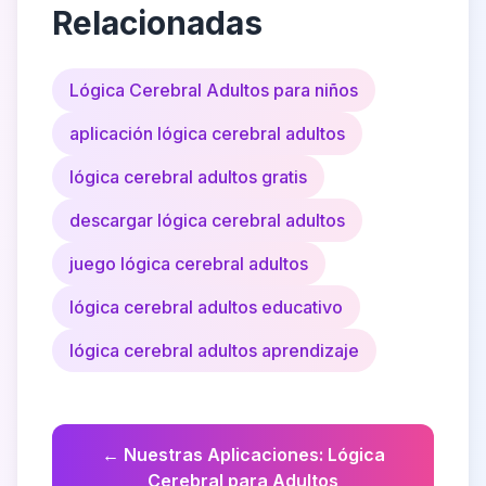
Relacionadas
Lógica Cerebral Adultos para niños
aplicación lógica cerebral adultos
lógica cerebral adultos gratis
descargar lógica cerebral adultos
juego lógica cerebral adultos
lógica cerebral adultos educativo
lógica cerebral adultos aprendizaje
←
Nuestras Aplicaciones
:
Lógica
Cerebral para Adultos