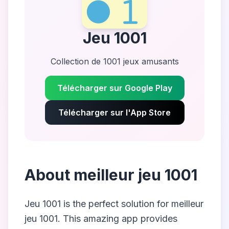
Jeu 1001
Collection de 1001 jeux amusants
Télécharger sur Google Play
Télécharger sur l'App Store
About
meilleur jeu 1001
Jeu 1001
is the perfect solution for
meilleur
jeu 1001
. This amazing app provides