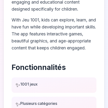
engaging and educational content
designed specifically for children.
With
Jeu 1001
, kids can explore, learn, and
have fun while developing important skills.
The app features interactive games,
beautiful graphics, and age-appropriate
content that keeps children engaged.
Fonctionnalités
✨
1001 jeux
✨
Plusieurs catégories