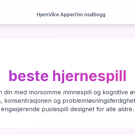
Hjem
Våre Apper
Om oss
Blogg
beste hjernespill
n din med morsomme minnespill og kognitive ø
 konsentrasjonen og problemløsningsferdighe
engasjerende puslespill designet for alle aldre.