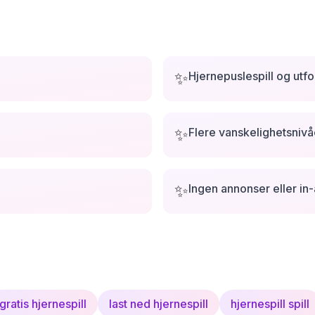
✨
Hjernepuslespill og utfo
✨
Flere vanskelighetsnivå
✨
Ingen annonser eller in
gratis hjernespill
last ned hjernespill
hjernespill spill