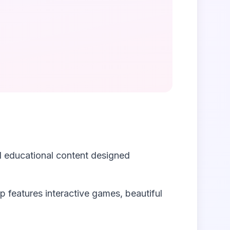
 educational content designed
pp features interactive games, beautiful