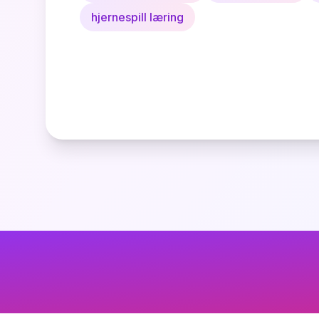
hjernespill læring