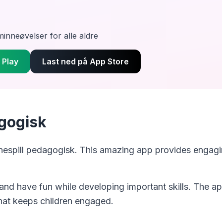
minneøvelser for alle aldre
 Play
Last ned på App Store
agogisk
nespill pedagogisk
. This amazing app provides engagi
, and have fun while developing important skills. The a
hat keeps children engaged.