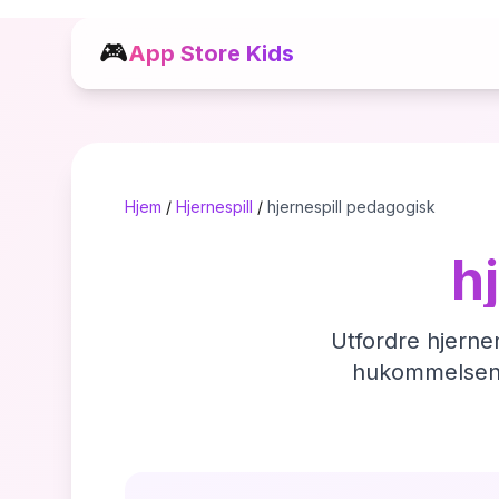
🎮
App Store Kids
Hjem
/
Hjernespill
/
hjernespill pedagogisk
h
Utfordre hjerne
hukommelsen,